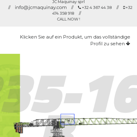
JC Maquinay sprl
//
//
+32 4 367 44 38 //
+32
474 358 918 //
CALL NOW !
Klicken Sie auf ein Produkt, um das vollständige
Profil zu sehen