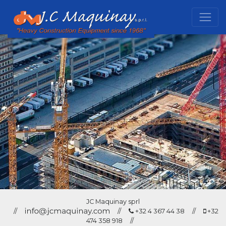
JC Maquinay sprl
//
//
+32 4 367 44 38 //
+32
474 358 918 //