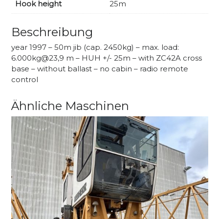
Hook height
25m
Beschreibung
year 1997 – 50m jib (cap. 2450kg) – max. load:
6.000kg@23,9 m – HUH +/- 25m – with ZC42A cross
base – without ballast – no cabin – radio remote
control
Ähnliche Maschinen