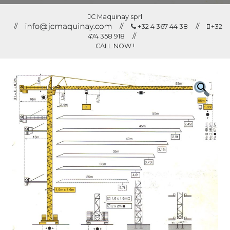
JC Maquinay sprl
//
//
+32 4 367 44 38 //
+32
474 358 918 //
CALL NOW !