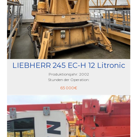
LIEBHERR 245 EC-H 12 Litronic
Produktionsjahr: 2002
Stunden der Operation:
65 000
€