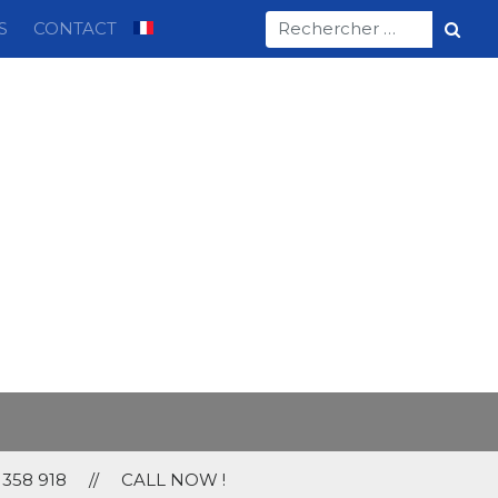
S
CONTACT
4 358 918 //
CALL NOW !