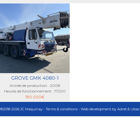
GROVE GMK 4080-1
Année de production : 2008
Heures de fonctionnement : 17200
190 000
€
©
2018-2026 JC Maquinay -
Terms & conditions
- Web development by
Adret & Ubac