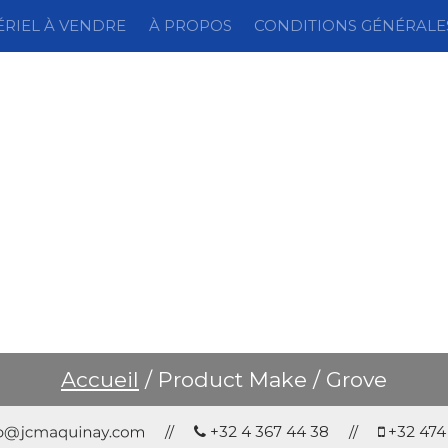
ÉRIEL À VENDRE
À PROPOS
CONDITIONS GÉNÉRALE
Accueil
/ Product Make / Grove
//
+32 4 367 44 38 //
+32 47