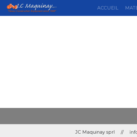
Accueil
/ Product Make / Grove
ACCUEIL
MAT
JC Maquinay sprl
//