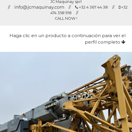
JC Maquinay sprl
//
//
+32 4 367 44 38 //
+32
474 358 918 //
CALL NOW !
Haga clic en un producto a continuación para ver el
perfil completo