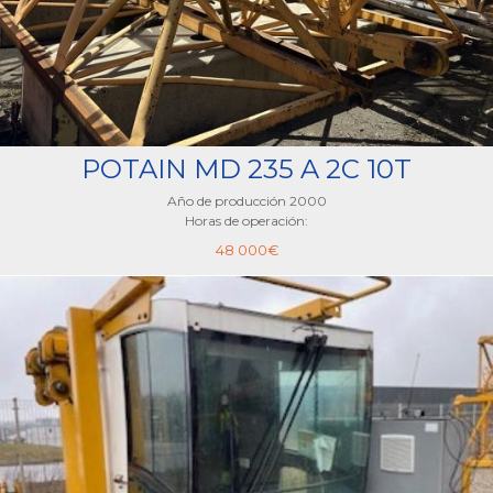
POTAIN MD 235 A 2C 10T
Año de producción 2000
Horas de operación:
48 000
€